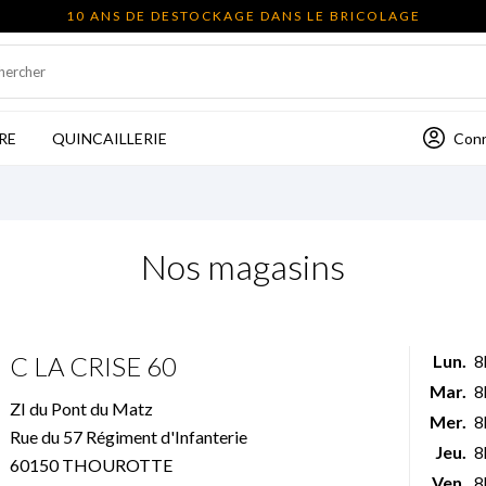
10 ANS DE DESTOCKAGE DANS LE BRICOLAGE
Con
RE
QUINCAILLERIE
Nos magasins
C LA CRISE 60
Lun.
8
Mar.
8
ZI du Pont du Matz
Mer.
8
Rue du 57 Régiment d'Infanterie
Jeu.
8
60150 THOUROTTE
Ven.
8