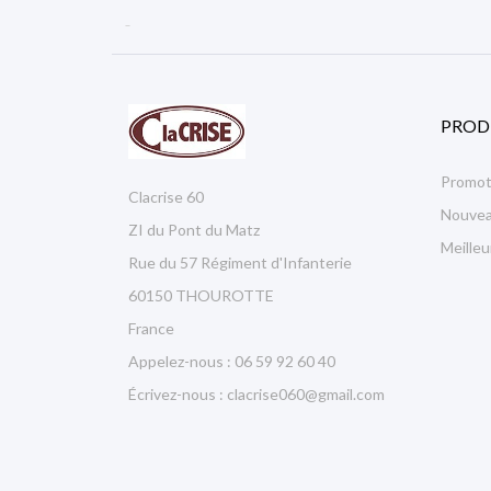

PROD
Promot
Clacrise 60
Nouvea
ZI du Pont du Matz
Meille
Rue du 57 Régiment d'Infanterie
60150 THOUROTTE
France
Appelez-nous :
06 59 92 60 40
Écrivez-nous :
clacrise060@gmail.com