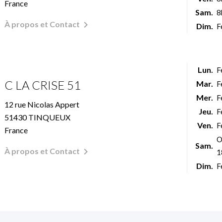
France
Sam.
8

À propos et Contact
Dim.
F
Lun.
F
C LA CRISE 51
Mar.
F
Mer.
F
12 rue Nicolas Appert
Jeu.
F
51430 TINQUEUX
Ven.
F
France
O
Sam.

À propos et Contact
1
Dim.
F