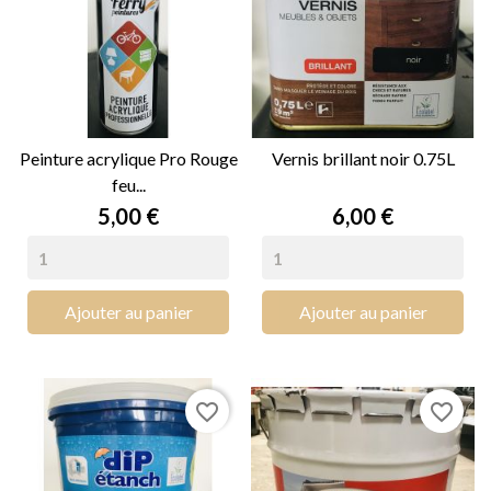
Peinture acrylique Pro Rouge
Vernis brillant noir 0.75L
feu...
Prix
Prix
5,00 €
6,00 €
Ajouter au panier
Ajouter au panier
favorite_border
favorite_border