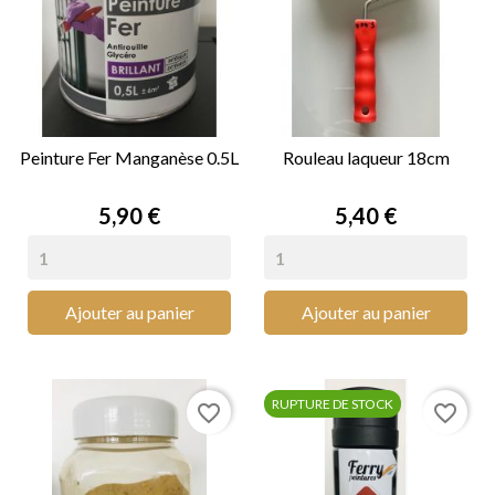
Peinture Fer Manganèse 0.5L
Rouleau laqueur 18cm
Prix
Prix
5,90 €
5,40 €
Ajouter au panier
Ajouter au panier
RUPTURE DE STOCK
favorite_border
favorite_border