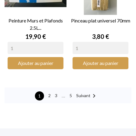
Peinture Murs et Plafonds
Pinceau plat universel 70mm
2.5L...
Prix
Prix
19,90 €
3,80 €
Ajouter au panier
Ajouter au panier

…
Suivant
2
3
5
1