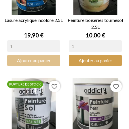
Lasure acrylique incolore 2.5L
Peinture boiseries tournesol
2.5L
Prix
Prix
19,90 €
10,00 €
Ajouter au panier
Ajouter au panier
RUPTURE DE STOCK
favorite_border
favorite_border