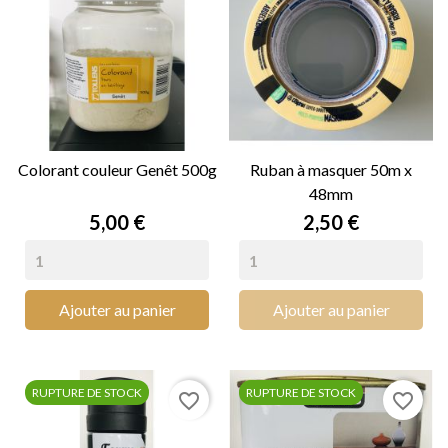
Colorant couleur Genêt 500g
Ruban à masquer 50m x
48mm
Prix
Prix
5,00 €
2,50 €
Ajouter au panier
Ajouter au panier
RUPTURE DE STOCK
RUPTURE DE STOCK
favorite_border
favorite_border