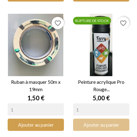
RUPTURE DE STOCK
favorite_border
favorite_border
Ruban à masquer 50m x
Peinture acrylique Pro
19mm
Rouge...
Prix
Prix
1,50 €
5,00 €
Ajouter au panier
Ajouter au panier