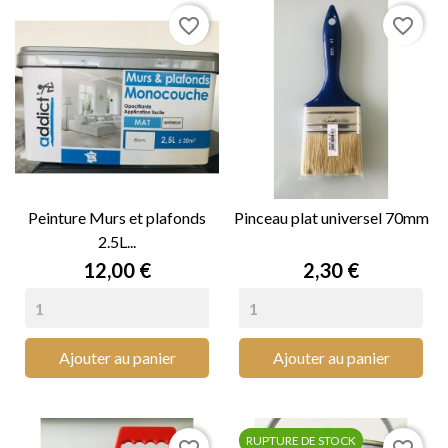
favorite_border
favorite_border
Peinture Murs et plafonds
Pinceau plat universel 70mm
2.5L...
Prix
Prix
12,00 €
2,30 €
Ajouter au panier
Ajouter au panier
RUPTURE DE STOCK