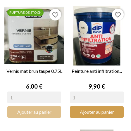
RUPTURE DE STOCK
favorite_border
favorite_border
Vernis mat brun taupe 0.75L
Peinture anti infiltration...
Prix
Prix
6,00 €
9,90 €
Ajouter au panier
Ajouter au panier