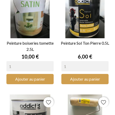
Peinture boiseries tomette
Peinture Sol Ton Pierre 0.5L
2.5L
Prix
Prix
10,00 €
6,00 €
Ajouter au panier
Ajouter au panier
favorite_border
favorite_border