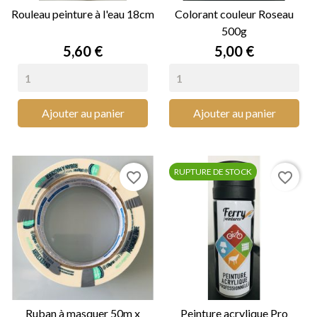
Rouleau peinture à l'eau 18cm
Colorant couleur Roseau
500g
Prix
Prix
5,60 €
5,00 €
Ajouter au panier
Ajouter au panier
RUPTURE DE STOCK
favorite_border
favorite_border
Ruban à masquer 50m x
Peinture acrylique Pro