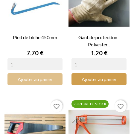
Pied de biche 450mm
Gant de protection -
Polyester...
Prix
Prix
7,70 €
1,20 €
Ajouter au panier
Ajouter au panier
RUPTURE DE STOCK
favorite_border
favorite_border