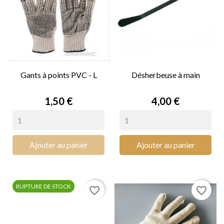
Gants à points PVC - L
Désherbeuse à main
Prix
Prix
1,50 €
4,00 €
Ajouter au panier
Ajouter au panier
RUPTURE DE STOCK
favorite_border
favorite_border