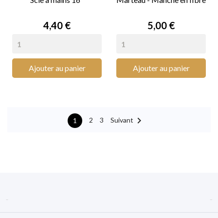
Prix
Prix
4,40 €
5,00 €
Ajouter au panier
Ajouter au panier

Suivant
2
3
1

