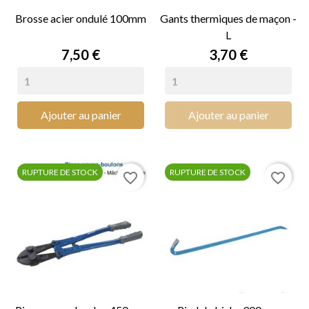
Brosse acier ondulé 100mm
Gants thermiques de maçon -
L
Prix
Prix
7,50 €
3,70 €
Ajouter au panier
Ajouter au panier
RUPTURE DE STOCK
RUPTURE DE STOCK
favorite_border
favorite_border