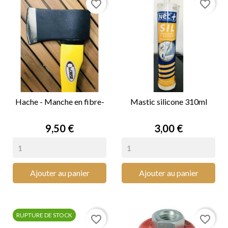
favorite_border
favorite_border
Hache - Manche en fibre-
Mastic silicone 310ml
Prix
Prix
9,50 €
3,00 €
Ajouter au panier
Ajouter au panier
RUPTURE DE STOCK
favorite_border
favorite_border