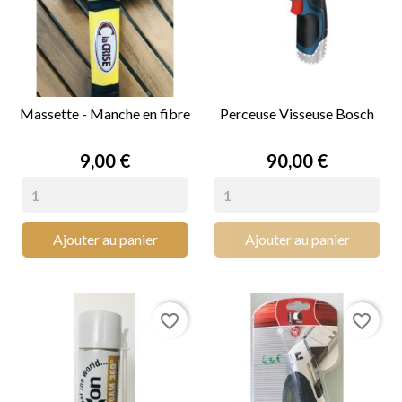
Massette - Manche en fibre
Perceuse Visseuse Bosch
Prix
Prix
9,00 €
90,00 €
Ajouter au panier
Ajouter au panier
favorite_border
favorite_border