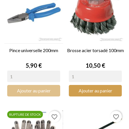
Pince universelle 200mm
Brosse acier torsadé 100mm
Prix
Prix
5,90 €
10,50 €
Ajouter au panier
Ajouter au panier
RUPTURE DE STOCK
favorite_border
favorite_border