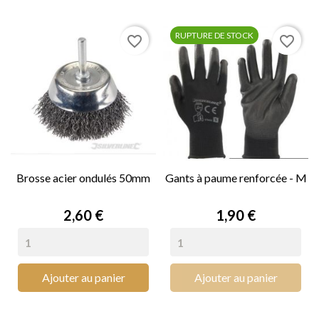
RUPTURE DE STOCK
favorite_border
favorite_border
Brosse acier ondulés 50mm
Gants à paume renforcée - M
Prix
Prix
2,60 €
1,90 €
Ajouter au panier
Ajouter au panier