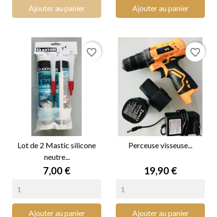
Ajouter au panier
Ajouter au panier
favorite_border
favorite_border
Lot de 2 Mastic silicone
Perceuse visseuse...
neutre...
Prix
Prix
7,00 €
19,90 €
Ajouter au panier
Ajouter au panier