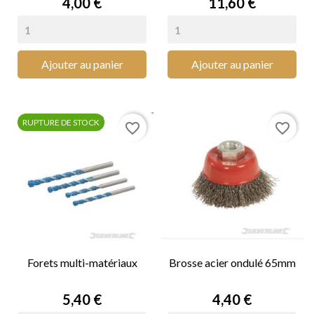
Prix
Prix
4,00 €
11,60 €
Ajouter au panier
Ajouter au panier
RUPTURE DE STOCK
favorite_border
favorite_border
Forets multi-matériaux
Brosse acier ondulé 65mm
Prix
Prix
5,40 €
4,40 €