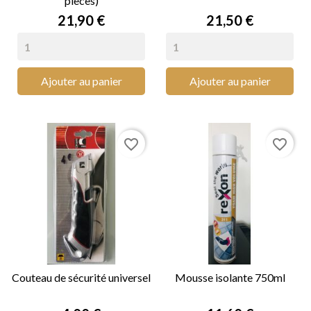
pièces)
Prix
Prix
21,90 €
21,50 €
Ajouter au panier
Ajouter au panier
favorite_border
favorite_border
Couteau de sécurité universel
Mousse isolante 750ml