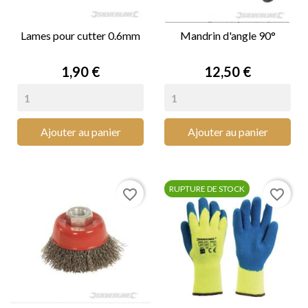
Lames pour cutter 0.6mm
Mandrin d'angle 90°
Prix
Prix
1,90 €
12,50 €
Ajouter au panier
Ajouter au panier
RUPTURE DE STOCK
favorite_border
favorite_border