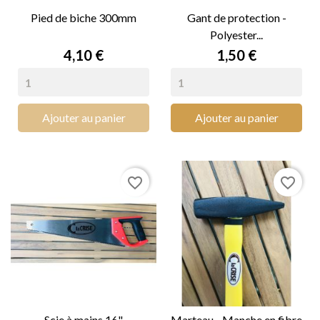
Pied de biche 300mm
Gant de protection -
Polyester...
Prix
Prix
4,10 €
1,50 €
Ajouter au panier
Ajouter au panier
favorite_border
favorite_border
Scie à mains 16"
Marteau - Manche en fibre