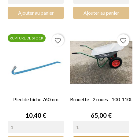
Ajouter au panier
Ajouter au panier
RUPTURE DE STOCK
favorite_border
favorite_border
Pied de biche 760mm
Brouette - 2 roues - 100-110L
Prix
Prix
10,40 €
65,00 €