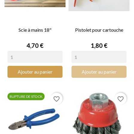
Scie à mains 18"
Pistolet pour cartouche
Prix
Prix
4,70 €
1,80 €
Ajouter au panier
Ajouter au panier
RUPTURE DE STOCK
favorite_border
favorite_border