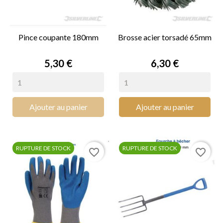
Pince coupante 180mm
Brosse acier torsadé 65mm
Prix
Prix
5,30 €
6,30 €
Ajouter au panier
Ajouter au panier
RUPTURE DE STOCK
RUPTURE DE STOCK
favorite_border
favorite_border