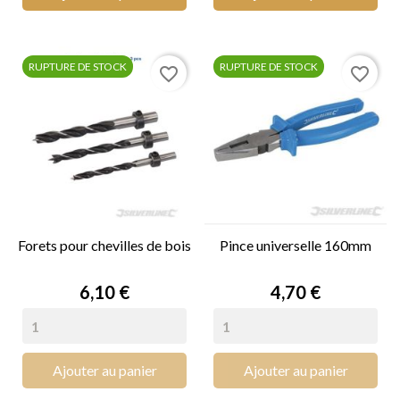
RUPTURE DE STOCK
RUPTURE DE STOCK
favorite_border
favorite_border
Forets pour chevilles de bois
Pince universelle 160mm
Prix
Prix
6,10 €
4,70 €
Ajouter au panier
Ajouter au panier