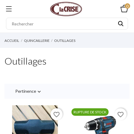
0
ACCUEIL
QUINCAILLERIE
OUTILLAGES
Outillages
Pertinence

RUPTURE DE STOCK
favorite_border
favorite_border