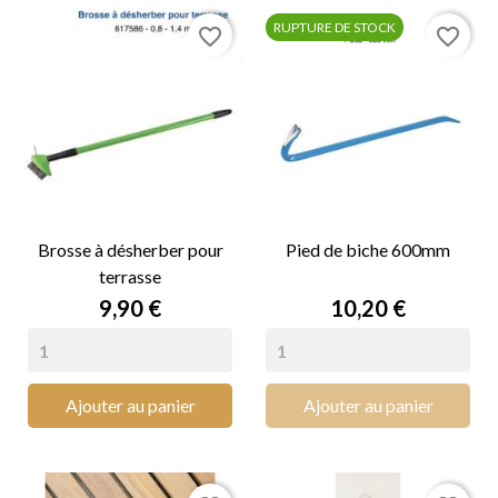
RUPTURE DE STOCK
favorite_border
favorite_border
Brosse à désherber pour
Pied de biche 600mm
terrasse
Prix
Prix
9,90 €
10,20 €
Ajouter au panier
Ajouter au panier