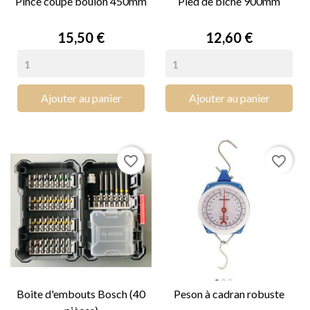
Pince coupe boulon 450mm
Pied de biche 900mm
Prix
Prix
15,50 €
12,60 €
Ajouter au panier
Ajouter au panier
favorite_border
favorite_border
Boite d'embouts Bosch (40
Peson à cadran robuste