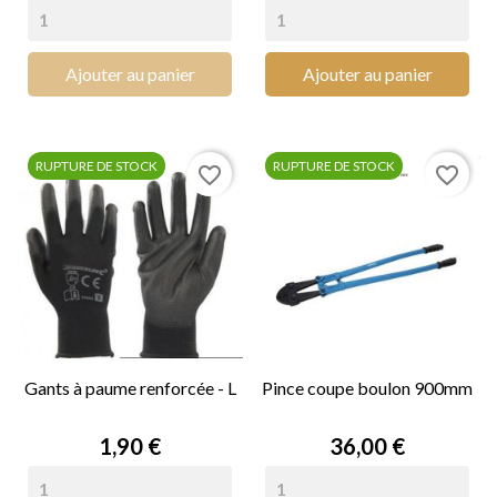
Ajouter au panier
Ajouter au panier
RUPTURE DE STOCK
RUPTURE DE STOCK
favorite_border
favorite_border
Gants à paume renforcée - L
Pince coupe boulon 900mm
Prix
Prix
1,90 €
36,00 €