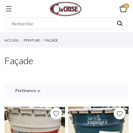
0
ACCUEIL
PEINTURE
FAÇADE
Façade
Pertinence

favorite_border
favorite_border