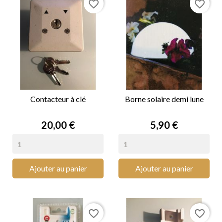
favorite_border
favorite_border
Contacteur à clé
Borne solaire demi lune
Prix
Prix
20,00 €
5,90 €
Ajouter au panier
Ajouter au panier
favorite_border
favorite_border