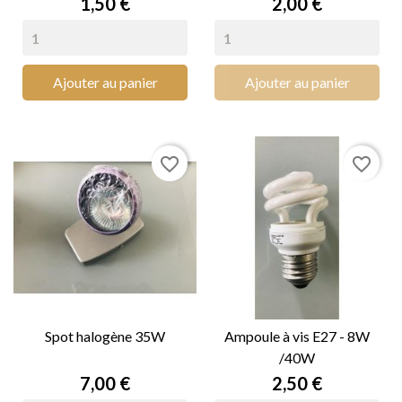
Prix
Prix
1,50 €
2,00 €
Ajouter au panier
Ajouter au panier
favorite_border
favorite_border
Spot halogène 35W
Ampoule à vis E27 - 8W
/40W
Prix
Prix
7,00 €
2,50 €