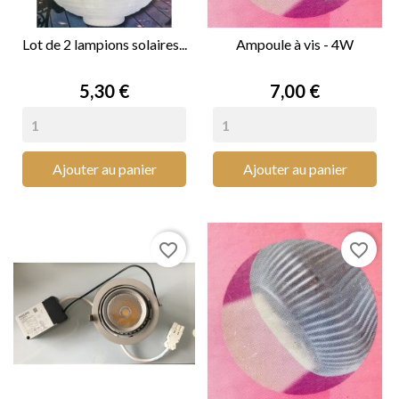
Lot de 2 lampions solaires...
Ampoule à vis - 4W
Prix
Prix
5,30 €
7,00 €
Ajouter au panier
Ajouter au panier
favorite_border
favorite_border