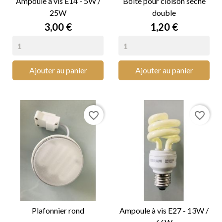
Ampoule à vis E14 - 5W /
Boite pour cloison sèche
25W
double
Prix
Prix
3,00 €
1,20 €
Ajouter au panier
Ajouter au panier
favorite_border
favorite_border
Plafonnier rond
Ampoule à vis E27 - 13W /