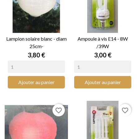
Lampion solaire blanc - diam
Ampoule à vis E14 - 8W
25cm-
/39W
Prix
Prix
3,80 €
3,00 €
Ajouter au panier
Ajouter au panier
favorite_border
favorite_border