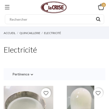
0
ACCUEIL
QUINCAILLERIE
ELECTRICITÉ
Electricité
Pertinence

favorite_border
favorite_border