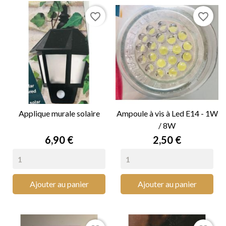
favorite_border
favorite_border
Applique murale solaire
Ampoule à vis à Led E14 - 1W
/ 8W
Prix
Prix
6,90 €
2,50 €
Ajouter au panier
Ajouter au panier