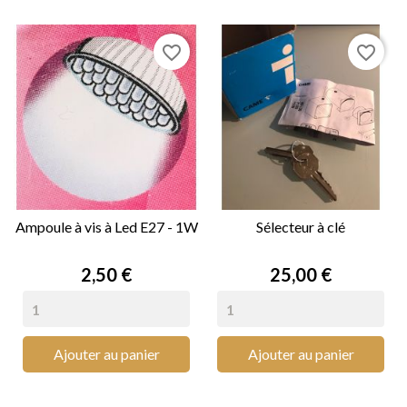
favorite_border
favorite_border
Ampoule à vis à Led E27 - 1W
Sélecteur à clé
Prix
Prix
2,50 €
25,00 €
Ajouter au panier
Ajouter au panier