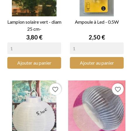
Lampion solaire vert - diam
Ampoule à Led - 0.5W
25 cm-
Prix
Prix
3,80 €
2,50 €
Ajouter au panier
Ajouter au panier
favorite_border
favorite_border