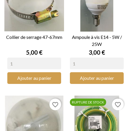
Collier de serrage 47-67mm
Ampoule à vis E14 - 5W /
25W
Prix
Prix
5,00 €
3,00 €
Ajouter au panier
Ajouter au panier
RUPTURE DE STOCK
favorite_border
favorite_border