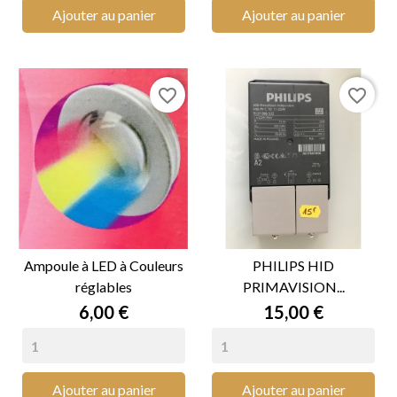
Ajouter au panier
Ajouter au panier
favorite_border
favorite_border
Ampoule à LED à Couleurs
PHILIPS HID
réglables
PRIMAVISION...
Prix
Prix
6,00 €
15,00 €
Ajouter au panier
Ajouter au panier