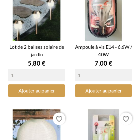
Lot de 2 balises solaire de
Ampoule à vis E14 - 6.6W /
jardin
40W
Prix
Prix
5,80 €
7,00 €
Ajouter au panier
Ajouter au panier
favorite_border
favorite_border