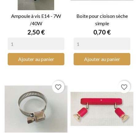
Ampoule à vis E14 - 7W
Boite pour cloison sèche
/40W
simple
Prix
Prix
2,50 €
0,70 €
Ajouter au panier
Ajouter au panier
favorite_border
favorite_border