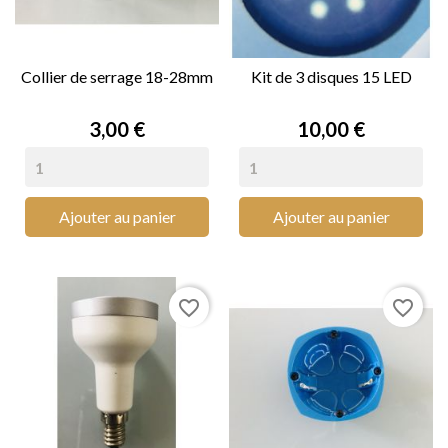
Collier de serrage 18-28mm
Kit de 3 disques 15 LED
Prix
Prix
3,00 €
10,00 €
Ajouter au panier
Ajouter au panier
favorite_border
favorite_border