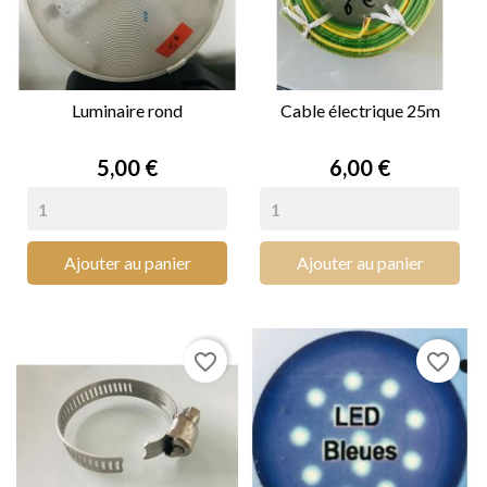
Luminaire rond
Cable électrique 25m
Prix
Prix
5,00 €
6,00 €
Ajouter au panier
Ajouter au panier
favorite_border
favorite_border