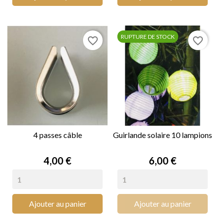
RUPTURE DE STOCK
favorite_border
favorite_border
4 passes câble
Guirlande solaire 10 lampions
Prix
Prix
4,00 €
6,00 €
Ajouter au panier
Ajouter au panier