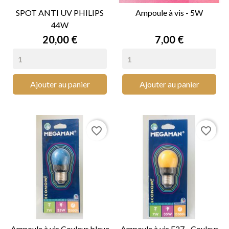
SPOT ANTI UV PHILIPS
Ampoule à vis - 5W
44W
Prix
Prix
20,00 €
7,00 €
Ajouter au panier
Ajouter au panier
favorite_border
favorite_border
Ampoule à vis Couleur bleue
Ampoule à vis E27 - Couleur