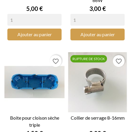
66W
Prix
Prix
5,00 €
3,00 €
Ajouter au panier
Ajouter au panier
RUPTURE DE STOCK
favorite_border
favorite_border
Boite pour cloison sèche
Collier de serrage 8-16mm
triple