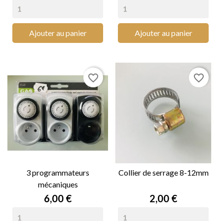
Ajouter au panier
Ajouter au panier
favorite_border
favorite_border
3 programmateurs
Collier de serrage 8-12mm
mécaniques
Prix
Prix
6,00 €
2,00 €