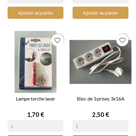
Ajouter au panier
Ajouter au panier
favorite_border
favorite_border
Lampe torche laser
Bloc de 3 prises 3x16A
Prix
Prix
1,70 €
2,50 €