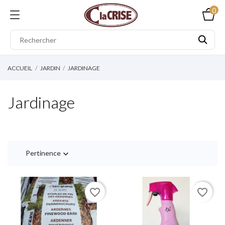
0
ACCUEIL
JARDIN
JARDINAGE
Jardinage
Pertinence

favorite_border
favorite_border