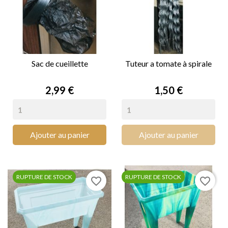
Sac de cueillette
Tuteur a tomate à spirale
Prix
Prix
2,99 €
1,50 €
Ajouter au panier
Ajouter au panier
RUPTURE DE STOCK
RUPTURE DE STOCK
favorite_border
favorite_border