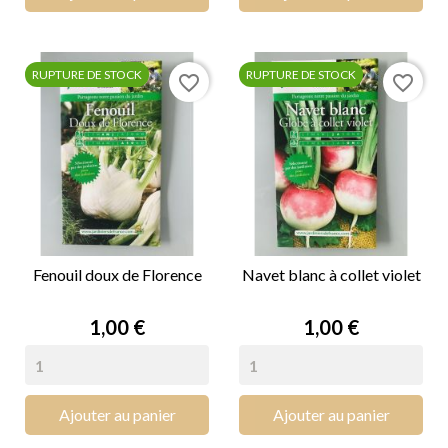
RUPTURE DE STOCK
RUPTURE DE STOCK
favorite_border
favorite_border
Fenouil doux de Florence
Navet blanc à collet violet
Prix
Prix
1,00 €
1,00 €
Ajouter au panier
Ajouter au panier