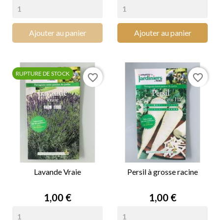
Ajouter au panier
Ajouter au panier
RUPTURE DE STOCK
favorite_border
favorite_border
Lavande Vraie
Persil à grosse racine
Prix
Prix
1,00 €
1,00 €