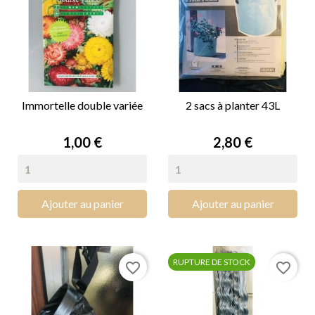
Immortelle double variée
2 sacs à planter 43L
Prix
Prix
1,00 €
2,80 €
Ajouter au panier
Ajouter au panier
RUPTURE DE STOCK
favorite_border
favorite_border