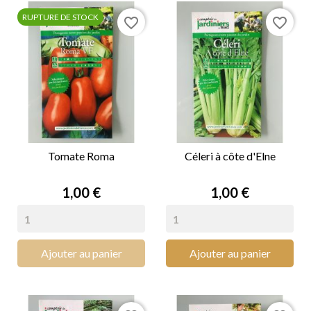
RUPTURE DE STOCK
favorite_border
favorite_border
Tomate Roma
Céleri à côte d'Elne
Prix
Prix
1,00 €
1,00 €
Ajouter au panier
Ajouter au panier