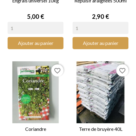
Engrais universel 10kg
Répulsif araignées 500ml
Prix
Prix
5,00 €
2,90 €
Ajouter au panier
Ajouter au panier
favorite_border
favorite_border
Coriandre
Terre de bruyère 40L