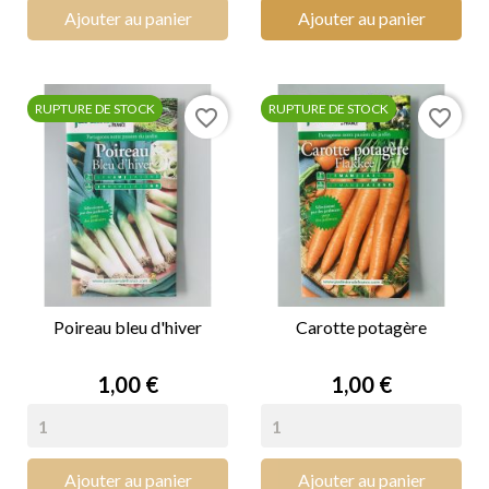
Ajouter au panier
Ajouter au panier
RUPTURE DE STOCK
RUPTURE DE STOCK
favorite_border
favorite_border
Poireau bleu d'hiver
Carotte potagère
Prix
Prix
1,00 €
1,00 €
Ajouter au panier
Ajouter au panier