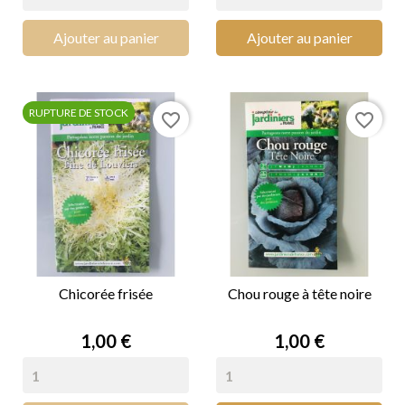
Ajouter au panier
Ajouter au panier
RUPTURE DE STOCK
favorite_border
favorite_border
Chicorée frisée
Chou rouge à tête noire
Prix
Prix
1,00 €
1,00 €