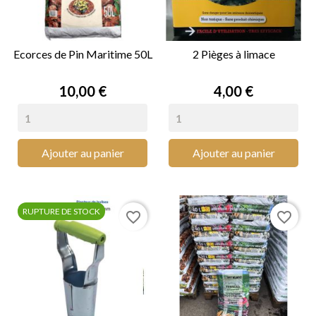
Ecorces de Pin Maritime 50L
2 Pièges à limace
Prix
Prix
10,00 €
4,00 €
Ajouter au panier
Ajouter au panier
RUPTURE DE STOCK
favorite_border
favorite_border