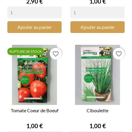
Prix
Prix
2,90 €
1,00 €
Ajouter au panier
Ajouter au panier
RUPTURE DE STOCK
favorite_border
favorite_border
Tomate Coeur de Boeuf
Ciboulette
Prix
Prix
1,00 €
1,00 €