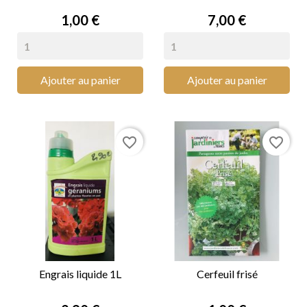
Prix
Prix
1,00 €
7,00 €
Ajouter au panier
Ajouter au panier
favorite_border
favorite_border
Engrais liquide 1L
Cerfeuil frisé