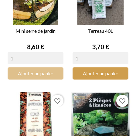
Mini serre de jardin
Terreau 40L
Prix
Prix
8,60 €
3,70 €
Ajouter au panier
Ajouter au panier
favorite_border
favorite_border