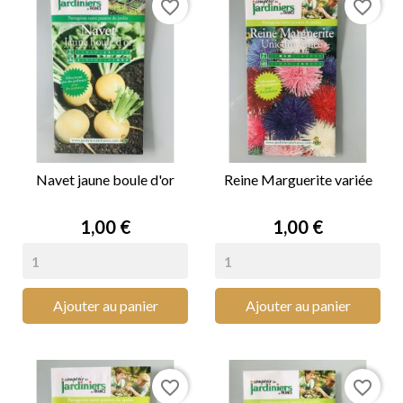
favorite_border
favorite_border
Navet jaune boule d'or
Reine Marguerite variée
Prix
Prix
1,00 €
1,00 €
Ajouter au panier
Ajouter au panier
favorite_border
favorite_border