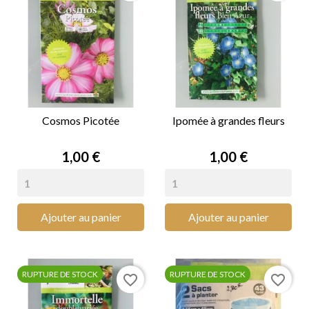
Cosmos Picotée
Ipomée à grandes fleurs
Prix
Prix
1,00 €
1,00 €
Ajouter au panier
Ajouter au panier
RUPTURE DE STOCK
RUPTURE DE STOCK
favorite_border
favorite_border