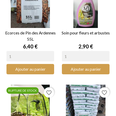
Ecorces de Pin des Ardennes
Soin pour fleurs et arbustes
55L
Prix
Prix
6,40 €
2,90 €
Ajouter au panier
Ajouter au panier
RUPTURE DE STOCK
favorite_border
favorite_border