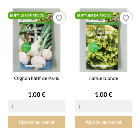
RUPTURE DE STOCK
RUPTURE DE STOCK
favorite_border
favorite_border
Oignon hâtif de Paris
Laitue blonde
Prix
Prix
1,00 €
1,00 €
Ajouter au panier
Ajouter au panier