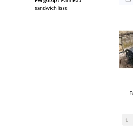
Pergotop / Panneau
sandwich lisse
F