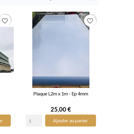
favorite_border
favorite_border
Plaque L2m x 1m - Ep 4mm

APERÇU RAPIDE
Prix
25,00 €
er
Ajouter au panier