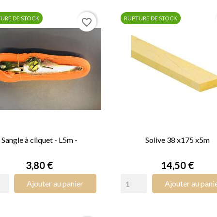
URE DE STOCK
RUPTURE DE STOCK
favorite_border
Sangle à cliquet - L5m -
Solive 38 x175 x5m


APERÇU RAPIDE
APERÇU RAPIDE
Prix
Prix
3,80 €
14,50 €
Ajouter au panier
Ajouter au pani