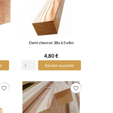
Demi chevron 38x 63 x4m

APERÇU RAPIDE
Prix
4,80 €
er
Ajouter au panier
favorite_border
favorite_border