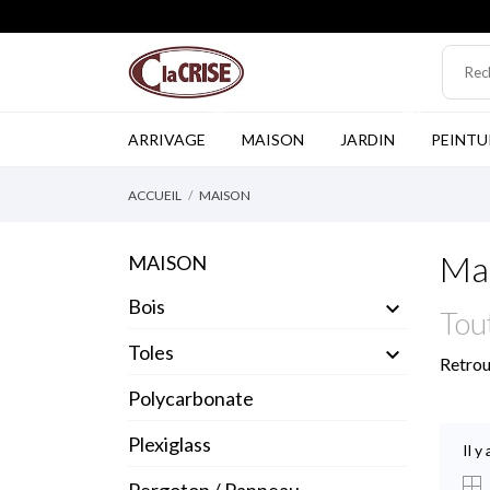
NEW
TOP
ARRIVAGE
MAISON
JARDIN
PEINTU
ACCUEIL
MAISON
Ma
MAISON
Bois

Tou
Toles

Retrouve
Polycarbonate
Plexiglass
Il y