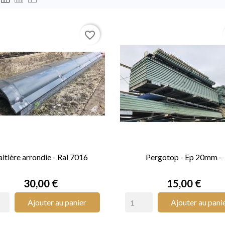
favorite_border
aitière arrondie - Ral 7016
Pergotop - Ep 20mm -


APERÇU RAPIDE
APERÇU RAPIDE
Prix
Prix
30,00 €
15,00 €
Ajouter au panier
Ajouter au pani