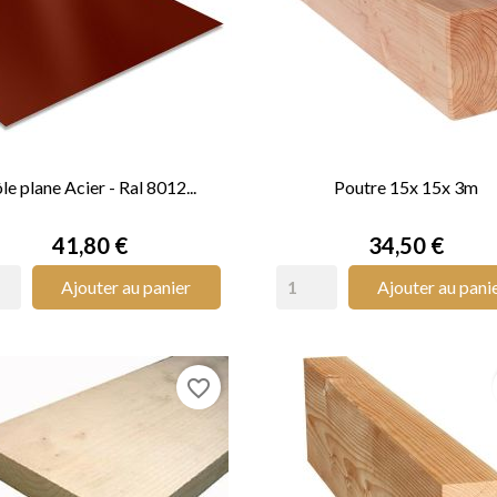
le plane Acier - Ral 8012...
Poutre 15x 15x 3m


APERÇU RAPIDE
APERÇU RAPIDE
Prix
Prix
41,80 €
34,50 €
Ajouter au panier
Ajouter au pani
favorite_border