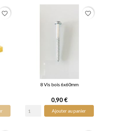
favorite_border
favorite_border
8 Vis bois 6x60mm

APERÇU RAPIDE
Prix
0,90 €
er
Ajouter au panier