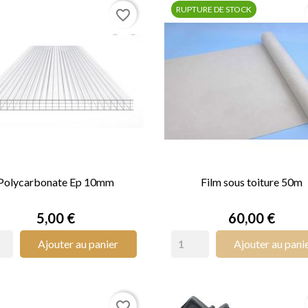
RUPTURE DE STOCK
favorite_border
Polycarbonate Ep 10mm
Film sous toiture 50m


APERÇU RAPIDE
APERÇU RAPIDE
Prix
Prix
5,00 €
60,00 €
Ajouter au panier
Ajouter au pani
favorite_border