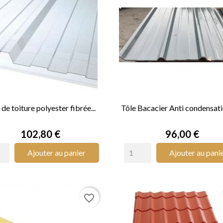
 de toiture polyester fibrée...
Tôle Bacacier Anti condensat


APERÇU RAPIDE
APERÇU RAPIDE
Prix
Prix
102,80 €
96,00 €
Ajouter au panier
Ajouter au pani
favorite_border