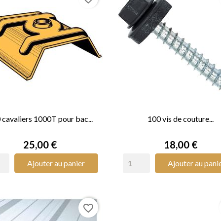
 cavaliers 1000T pour bac...
100 vis de couture...


APERÇU RAPIDE
APERÇU RAPIDE
Prix
Prix
25,00 €
18,00 €
Ajouter au panier
Ajouter au pani
favorite_border