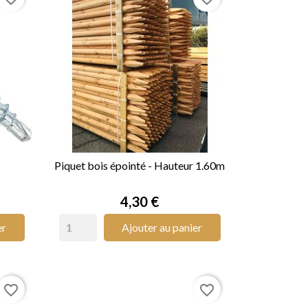
Piquet bois épointé - Hauteur 1.60m

APERÇU RAPIDE
Prix
4,30 €
er
Ajouter au panier
favorite_border
favorite_border