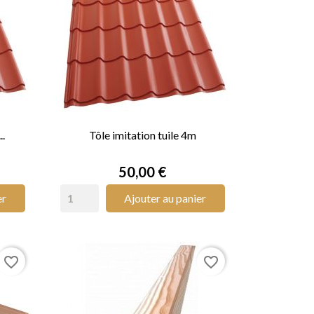
..
Tôle imitation tuile 4m

APERÇU RAPIDE
Prix
50,00 €
er
Ajouter au panier
favorite_border
favorite_border