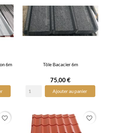
ion 6m
Tôle Bacacier 6m

APERÇU RAPIDE
Prix
75,00 €
er
Ajouter au panier
favorite_border
favorite_border