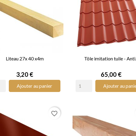
Liteau 27x 40 x4m
Tôle imitation tuile - Anti.


APERÇU RAPIDE
APERÇU RAPIDE
Prix
Prix
3,20 €
65,00 €
Ajouter au panier
Ajouter au pani
favorite_border