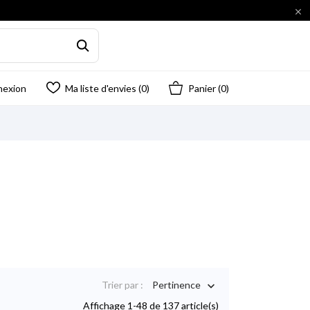

nexion
Ma liste d'envies (
0
)
Panier
(0)
Trier par :
Pertinence

Affichage 1-48 de 137 article(s)