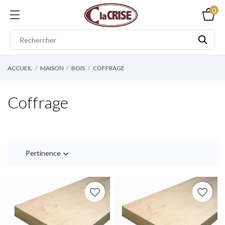
0
ACCUEIL
MAISON
BOIS
COFFRAGE
Coffrage
Pertinence

favorite_border
favorite_border