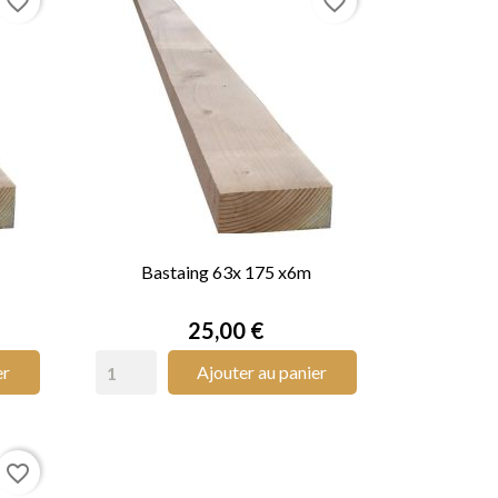
favorite_border
favorite_border
Bastaing 63x 175 x6m

APERÇU RAPIDE
Prix
25,00 €
er
Ajouter au panier
favorite_border