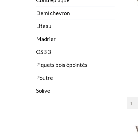
Contreplaqué
Demi chevron
Liteau
Madrier
OSB 3
Piquets bois épointés
Poutre
Solive