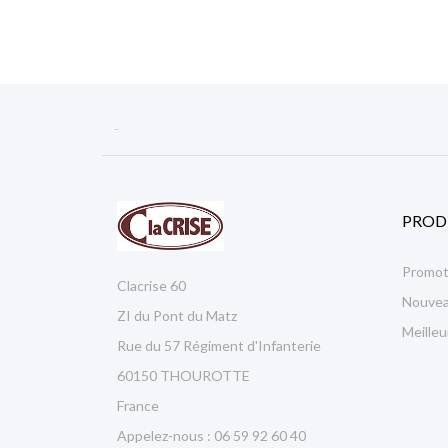

PROD
Promot
Clacrise 60
Nouvea
ZI du Pont du Matz
Meille
Rue du 57 Régiment d'Infanterie
60150 THOUROTTE
France
Appelez-nous :
06 59 92 60 40