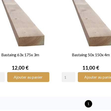
Bastaing 63x 175x 3m
Bastaing 50x 150x 4m


APERÇU RAPIDE
APERÇU RAPIDE
Prix
Prix
12,00 €
11,00 €
Ajouter au panier
Ajouter au pani
1