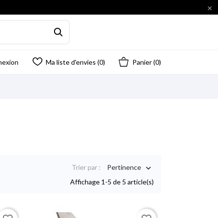

nexion
Ma liste d'envies (
0
)
Panier
(0)
Trier par :
Pertinence

Affichage 1-5 de 5 article(s)