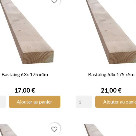
favorite_border
Bastaing 63x 175 x4m
Bastaing 63x 175 x5m


APERÇU RAPIDE
APERÇU RAPIDE
Prix
Prix
17,00 €
21,00 €
Ajouter au panier
Ajouter au pani
favorite_border