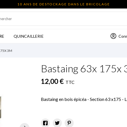
10 ANS DE DESTOCKAGE DANS LE BRICOLAGE
Con
RE
QUINCAILLERIE
175X 3M
Bastaing 63x 175x
12,00 €
TTC
Bastaing en bois épicéa - Section 63 x175 -