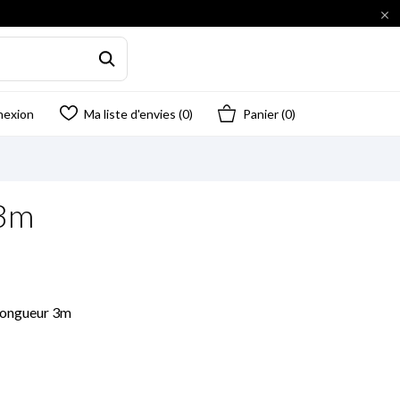

nexion
Ma liste d'envies (
0
)
Panier
(0)
 3m
 Longueur 3m