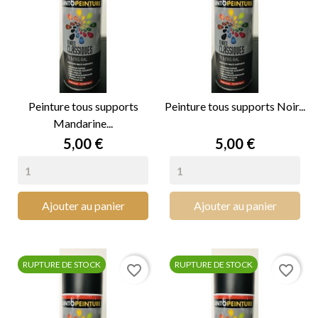
Peinture tous supports
Peinture tous supports Noir...
Mandarine...
Prix
Prix
5,00 €
5,00 €
Ajouter au panier
Ajouter au panier
RUPTURE DE STOCK
RUPTURE DE STOCK
favorite_border
favorite_border