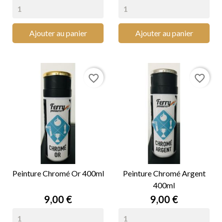
Ajouter au panier
Ajouter au panier
favorite_border
favorite_border
Peinture Chromé Or 400ml
Peinture Chromé Argent
400ml
Prix
Prix
9,00 €
9,00 €