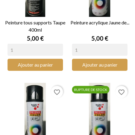
Peinture tous supports Taupe
Peinture acrylique Jaune de...
400ml
Prix
Prix
5,00 €
5,00 €
Ajouter au panier
Ajouter au panier
RUPTURE DE STOCK
favorite_border
favorite_border