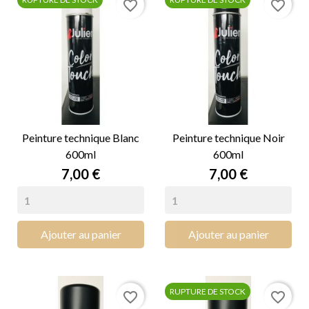
favorite_border
favorite_border
Peinture technique Blanc
Peinture technique Noir
600ml
600ml
Prix
Prix
7,00 €
7,00 €
Ajouter au panier
Ajouter au panier
RUPTURE DE STOCK
favorite_border
favorite_border