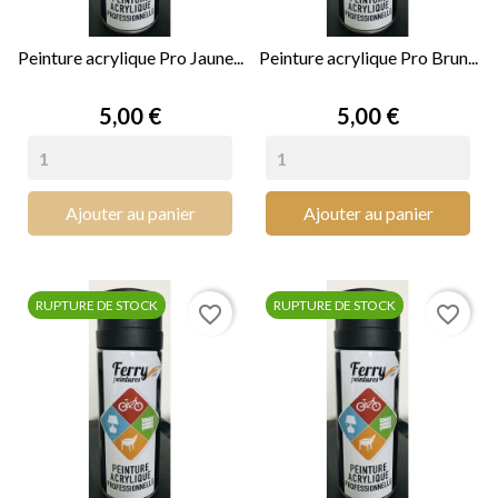
Peinture acrylique Pro Jaune...
Peinture acrylique Pro Brun...
Prix
Prix
5,00 €
5,00 €
Ajouter au panier
Ajouter au panier
RUPTURE DE STOCK
RUPTURE DE STOCK
favorite_border
favorite_border