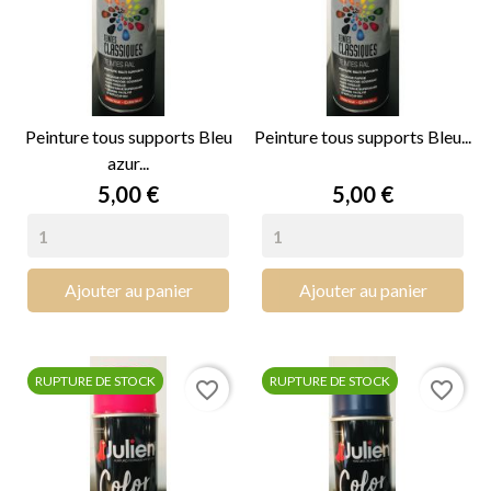
Peinture tous supports Bleu
Peinture tous supports Bleu...
azur...
Prix
Prix
5,00 €
5,00 €
Ajouter au panier
Ajouter au panier
RUPTURE DE STOCK
RUPTURE DE STOCK
favorite_border
favorite_border