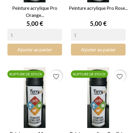
Peinture acrylique Pro
Peinture acrylique Pro Rose...
Orange...
Prix
Prix
5,00 €
5,00 €
Ajouter au panier
Ajouter au panier
RUPTURE DE STOCK
RUPTURE DE STOCK
favorite_border
favorite_border