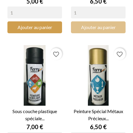
Prix
Prix
5,00 €
6,50 €
Ajouter au panier
Ajouter au panier
favorite_border
favorite_border
Sous couche plastique
Peinture Spécial Métaux
spéciale...
Précieux...
Prix
Prix
7,00 €
6,50 €