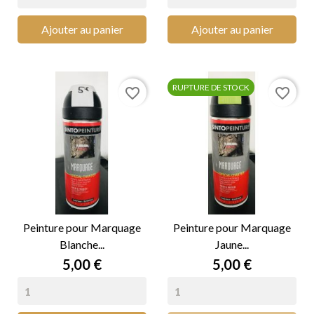
Ajouter au panier
Ajouter au panier
RUPTURE DE STOCK
favorite_border
favorite_border
Peinture pour Marquage
Peinture pour Marquage
Blanche...
Jaune...
Prix
Prix
5,00 €
5,00 €