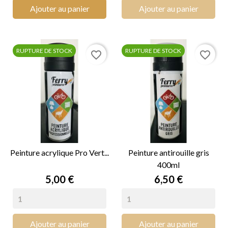
Ajouter au panier
Ajouter au panier
RUPTURE DE STOCK
RUPTURE DE STOCK
favorite_border
favorite_border
Peinture acrylique Pro Vert...
Peinture antirouille gris
400ml
Prix
Prix
5,00 €
6,50 €
Ajouter au panier
Ajouter au panier