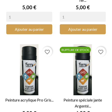
fer...
Prix
Prix
5,00 €
5,00 €
Ajouter au panier
Ajouter au panier
RUPTURE DE STOCK
favorite_border
favorite_border
Peinture acrylique Pro Gris...
Peinture spéciale jante
Argenté...