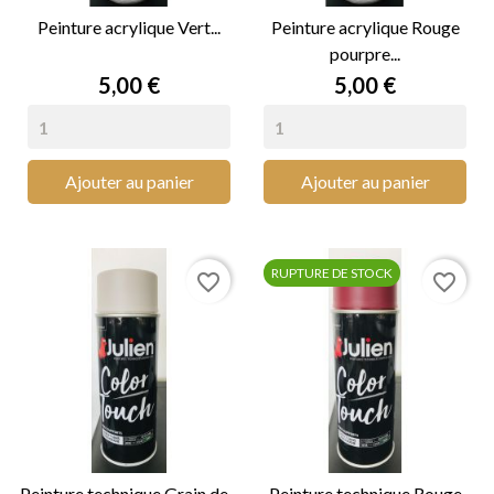
Peinture acrylique Vert...
Peinture acrylique Rouge
pourpre...
Prix
Prix
5,00 €
5,00 €
Ajouter au panier
Ajouter au panier
RUPTURE DE STOCK
favorite_border
favorite_border
Peinture technique Grain de...
Peinture technique Rouge