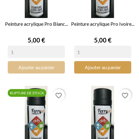
Peinture acrylique Pro Blanc...
Peinture acrylique Pro Ivoire...
Prix
Prix
5,00 €
5,00 €
Ajouter au panier
Ajouter au panier
RUPTURE DE STOCK
favorite_border
favorite_border