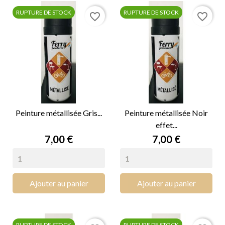
RUPTURE DE STOCK
RUPTURE DE STOCK
favorite_border
favorite_border
Peinture métallisée Gris...
Peinture métallisée Noir
effet...
Prix
Prix
7,00 €
7,00 €
Ajouter au panier
Ajouter au panier
RUPTURE DE STOCK
RUPTURE DE STOCK