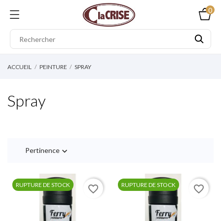
0
ACCUEIL
PEINTURE
SPRAY
Spray
Pertinence

RUPTURE DE STOCK
RUPTURE DE STOCK
favorite_border
favorite_border