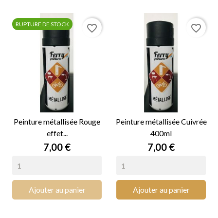
RUPTURE DE STOCK
favorite_border
favorite_border
Peinture métallisée Rouge
Peinture métallisée Cuivrée
effet...
400ml
Prix
Prix
7,00 €
7,00 €
Ajouter au panier
Ajouter au panier