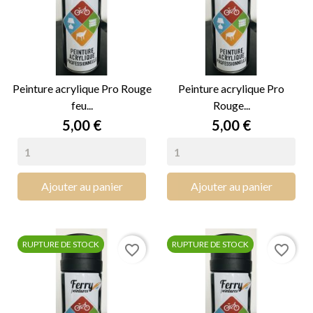
Peinture acrylique Pro Rouge
Peinture acrylique Pro
feu...
Rouge...
Prix
Prix
5,00 €
5,00 €
Ajouter au panier
Ajouter au panier
RUPTURE DE STOCK
RUPTURE DE STOCK
favorite_border
favorite_border