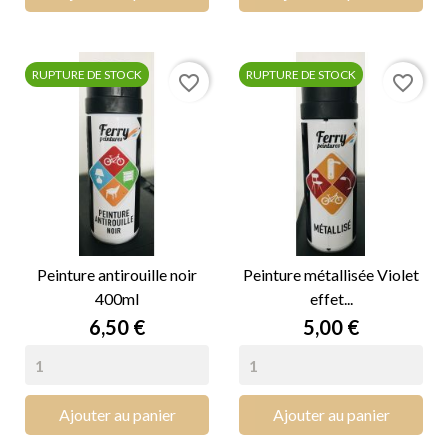
RUPTURE DE STOCK
RUPTURE DE STOCK
favorite_border
favorite_border
Peinture antirouille noir
Peinture métallisée Violet
400ml
effet...
Prix
Prix
6,50 €
5,00 €
Ajouter au panier
Ajouter au panier