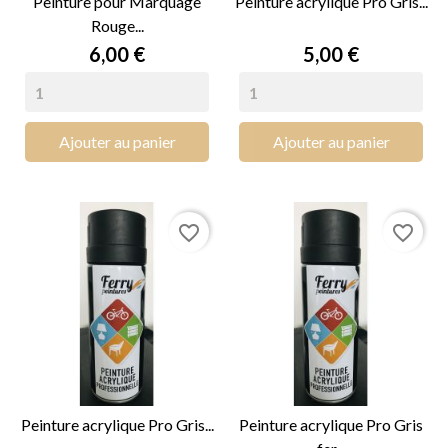
Peinture pour Marquage
Peinture acrylique Pro Gris...
Rouge...
Prix
Prix
6,00 €
5,00 €
Ajouter au panier
Ajouter au panier
favorite_border
favorite_border
Peinture acrylique Pro Gris...
Peinture acrylique Pro Gris