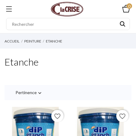
0
ACCUEIL
PEINTURE
ETANCHE
Etanche
Pertinence

favorite_border
favorite_border