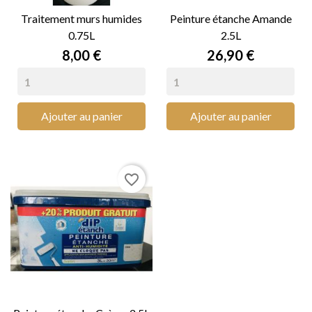
Traitement murs humides
Peinture étanche Amande
0.75L
2.5L
Prix
Prix
8,00 €
26,90 €
Ajouter au panier
Ajouter au panier
favorite_border