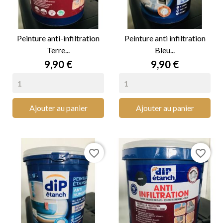
Peinture anti-infiltration
Peinture anti infiltration
Terre...
Bleu...
Prix
Prix
9,90 €
9,90 €
Ajouter au panier
Ajouter au panier
favorite_border
favorite_border