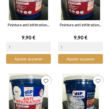
Peinture anti infiltration...
Peinture anti infiltration...
Prix
Prix
9,90 €
9,90 €
Ajouter au panier
Ajouter au panier
favorite_border
favorite_border