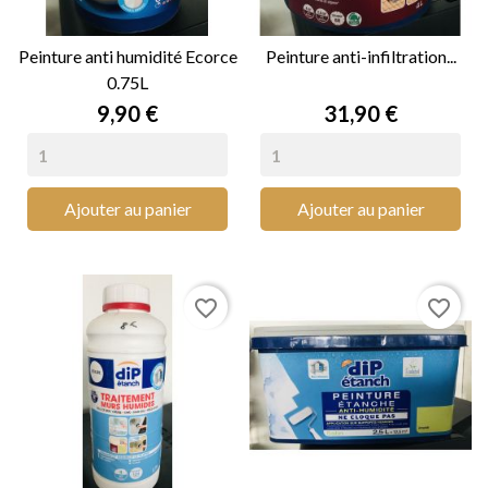
Peinture anti humidité Ecorce
Peinture anti-infiltration...
0.75L
Prix
Prix
9,90 €
31,90 €
Ajouter au panier
Ajouter au panier
favorite_border
favorite_border