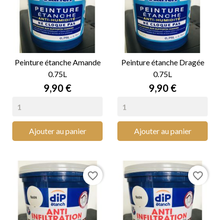
Peinture étanche Amande
Peinture étanche Dragée
0.75L
0.75L
Prix
Prix
9,90 €
9,90 €
Ajouter au panier
Ajouter au panier
favorite_border
favorite_border