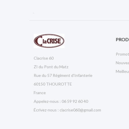

PROD
Promot
Clacrise 60
Nouvea
ZI du Pont du Matz
Meille
Rue du 57 Régiment d'Infanterie
60150 THOUROTTE
France
Appelez-nous :
06 59 92 60 40
Écrivez-nous :
clacrise060@gmail.com