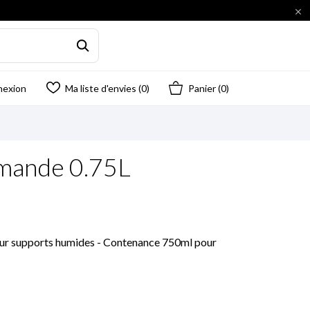

nexion
Ma liste d'envies (
0
)
Panier
(0)
Amande 0.75L
 sur supports humides - Contenance 750ml pour