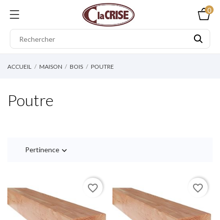
0
ACCUEIL
MAISON
BOIS
POUTRE
Poutre
Pertinence

favorite_border
favorite_border