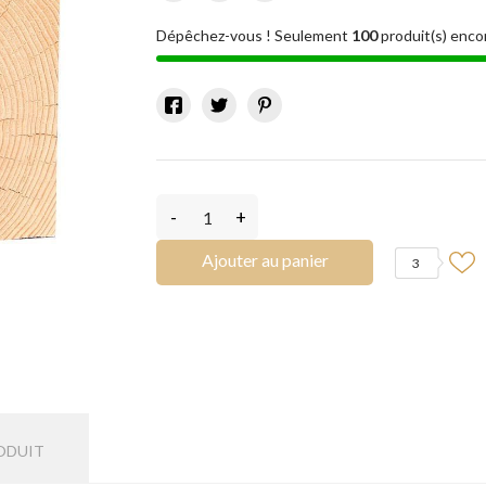
Dépêchez-vous ! Seulement
100
produit(s) enco
-
+
Ajouter au panier
3
ODUIT