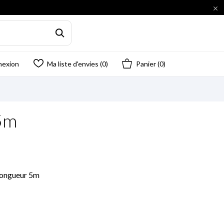

nexion
Ma liste d'envies (
0
)
Panier
(0)
5m
 Longueur 5m