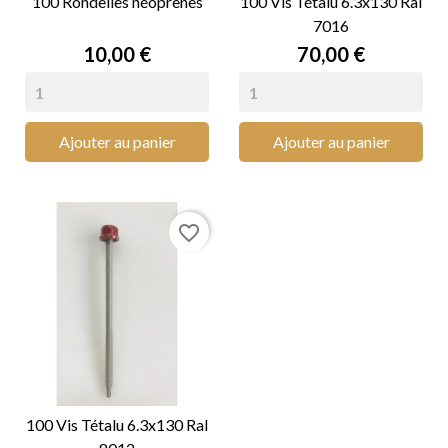
100 Rondelles néoprènes
100 Vis Tétalu 6.3x130 Ral
7016
Prix
Prix
10,00 €
70,00 €
Ajouter au panier
Ajouter au panier
favorite_border
100 Vis Tétalu 6.3x130 Ral