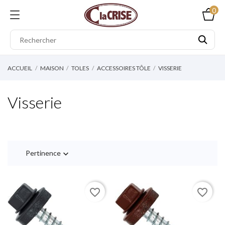
0
ACCUEIL
MAISON
TOLES
ACCESSOIRES TÔLE
VISSERIE
Visserie
Pertinence

favorite_border
favorite_border