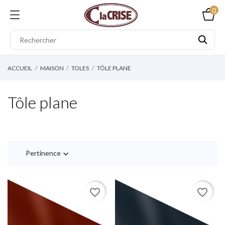
0
ACCUEIL
MAISON
TOLES
TÔLE PLANE
Tôle plane
Pertinence

favorite_border
favorite_border