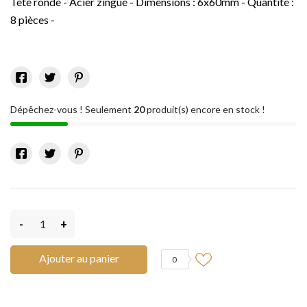
Tête ronde - Acier zingué - Dimensions : 6x60mm - Quantité :
8 pièces -
Dépêchez-vous ! Seulement
20
produit(s) encore en stock !
-
+
Ajouter au panier
0