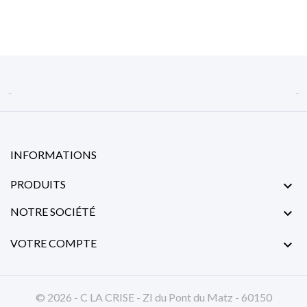


INFORMATIONS
PRODUITS

NOTRE SOCIÉTÉ

VOTRE COMPTE

© 2026 - C LA CRISE - ZI du Pont du Matz - 60150