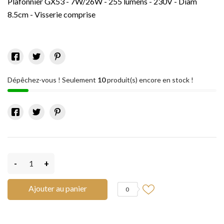
Plafonnier GX53 - 7W/26W - 255 lumens - 230V - Diam
8.5cm - Visserie comprise
Dépêchez-vous ! Seulement
10
produit(s) encore en stock !
-
+
Ajouter au panier
0