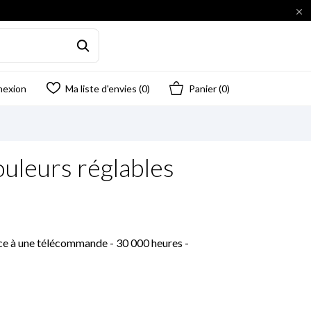

nexion
Ma liste d'envies (
0
)
Panier
(0)
uleurs réglables
ce à une télécommande - 30 000 heures -