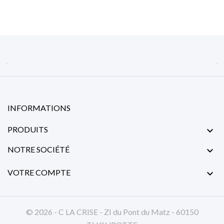


INFORMATIONS
PRODUITS

NOTRE SOCIÉTÉ

VOTRE COMPTE

© 2026 - C LA CRISE - ZI du Pont du Matz - 60150