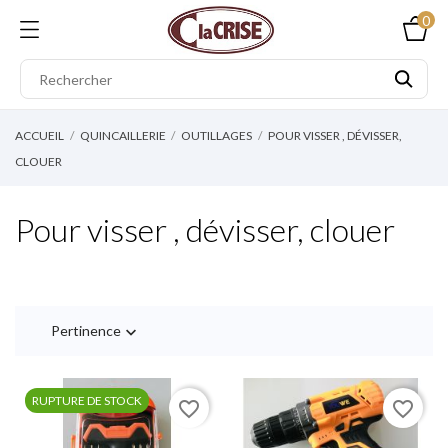
0
ACCUEIL
QUINCAILLERIE
OUTILLAGES
POUR VISSER , DÉVISSER,
CLOUER
Pour visser , dévisser, clouer
Pertinence

RUPTURE DE STOCK
favorite_border
favorite_border