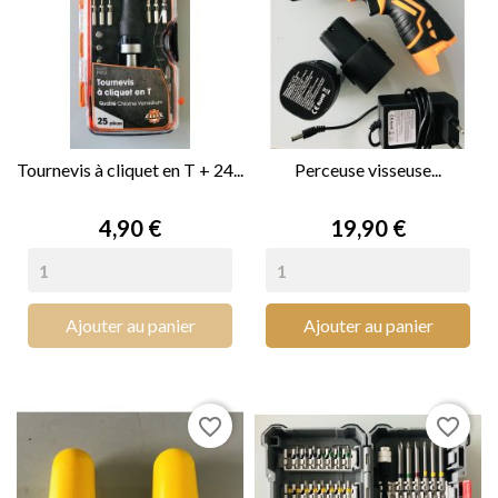
Tournevis à cliquet en T + 24...
Perceuse visseuse...
Prix
Prix
4,90 €
19,90 €
Ajouter au panier
Ajouter au panier
favorite_border
favorite_border