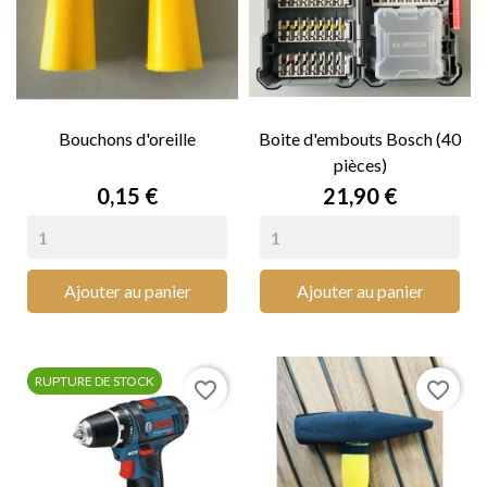
Bouchons d'oreille
Boite d'embouts Bosch (40
pièces)
Prix
Prix
0,15 €
21,90 €
Ajouter au panier
Ajouter au panier
RUPTURE DE STOCK
favorite_border
favorite_border