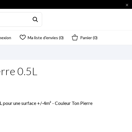

nexion
Ma liste d'envies (
0
)
Panier
(0)
erre 0.5L
5L pour une surface +/-4m² - Couleur Ton Pierre