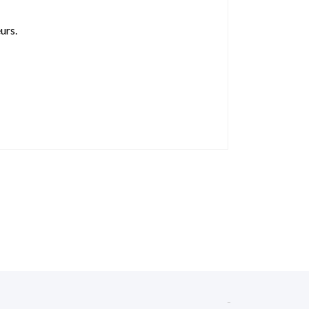
urs.
