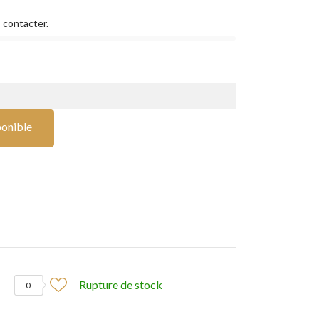
 contacter.
ponible
Rupture de stock
0