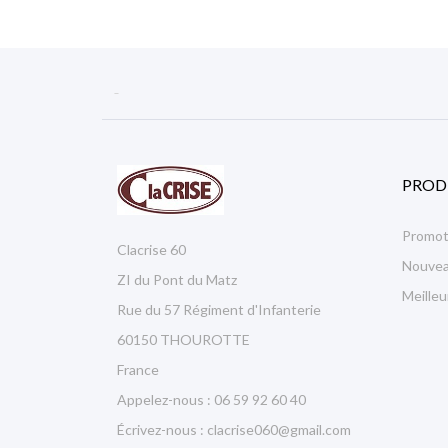

PROD
Promot
Clacrise 60
Nouvea
ZI du Pont du Matz
Meille
Rue du 57 Régiment d'Infanterie
60150 THOUROTTE
France
Appelez-nous :
06 59 92 60 40
Écrivez-nous :
clacrise060@gmail.com