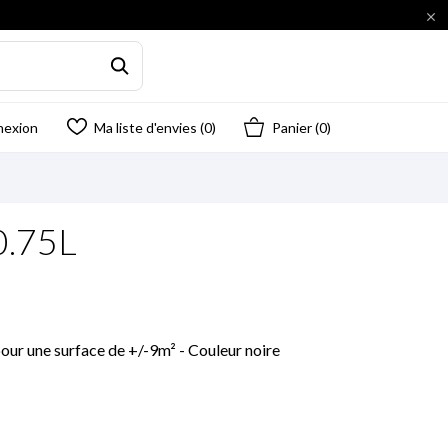

nexion
Ma liste d'envies (
0
)
Panier
(0)
 0.75L
our une surface de +/-9m² - Couleur noire