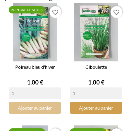
RUPTURE DE STOCK
favorite_border
favorite_border
Poireau bleu d'hiver
Ciboulette
Prix
Prix
1,00 €
1,00 €
Ajouter au panier
Ajouter au panier