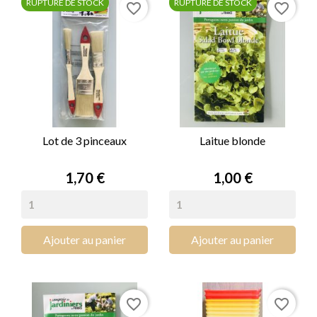
RUPTURE DE STOCK
RUPTURE DE STOCK
favorite_border
favorite_border
Lot de 3 pinceaux
Laitue blonde
Prix
Prix
1,70 €
1,00 €
Ajouter au panier
Ajouter au panier
favorite_border
favorite_border