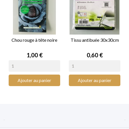
Chou rouge à tête noire
Tissu antibuée 30x30cm
Prix
Prix
1,00 €
0,60 €
Ajouter au panier
Ajouter au panier

