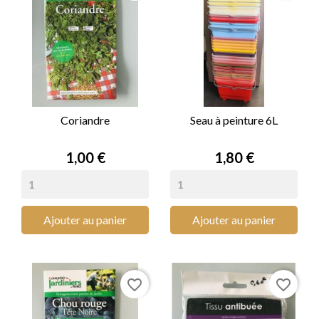
Coriandre
Seau à peinture 6L
Prix
Prix
1,00 €
1,80 €
Ajouter au panier
Ajouter au panier
favorite_border
favorite_border