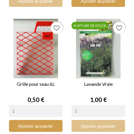
Ajouter au panier
Ajouter au panier
RUPTURE DE STOCK
favorite_border
favorite_border
Grille pour seau 6L
Lavande Vraie
Prix
Prix
0,50 €
1,00 €
Ajouter au panier
Ajouter au panier