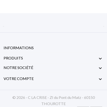


INFORMATIONS
PRODUITS

NOTRE SOCIÉTÉ

VOTRE COMPTE

© 2026 - C LA CRISE - ZI du Pont du Matz - 60150
THOUROTTE