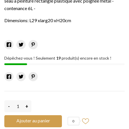
seau à peinture rectangle plastique avec poignée métal -
contenance 6L -
Dimensions: L29 xlarg20 xH20cm
Dépêchez-vous ! Seulement
19
produit(s) encore en stock !
-
+
Ajouter au panier
0