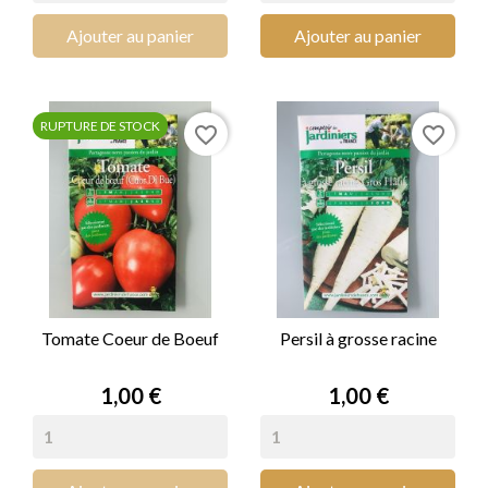
Ajouter au panier
Ajouter au panier
RUPTURE DE STOCK
favorite_border
favorite_border
Tomate Coeur de Boeuf
Persil à grosse racine
Prix
Prix
1,00 €
1,00 €