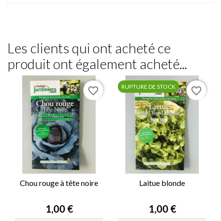
Les clients qui ont acheté ce
produit ont également acheté...
RUPTURE DE STOCK
favorite_border
favorite_border
Chou rouge à tête noire
Laitue blonde
Prix
Prix
1,00 €
1,00 €