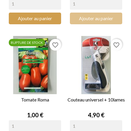
Ajouter au panier
Ajouter au panier
RUPTURE DE STOCK
favorite_border
favorite_border
Tomate Roma
Couteau universel + 10lames
Prix
Prix
1,00 €
4,90 €