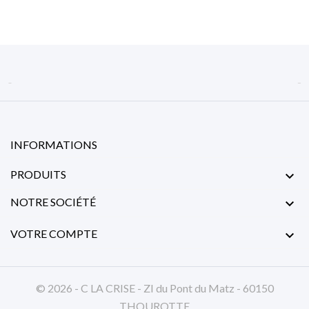


INFORMATIONS
PRODUITS

NOTRE SOCIÉTÉ

VOTRE COMPTE

© 2026 - C LA CRISE - ZI du Pont du Matz - 60150
THOUROTTE