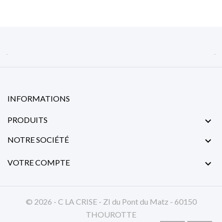


INFORMATIONS
PRODUITS

NOTRE SOCIÉTÉ

VOTRE COMPTE

© 2026 - C LA CRISE - ZI du Pont du Matz - 60150
THOUROTTE