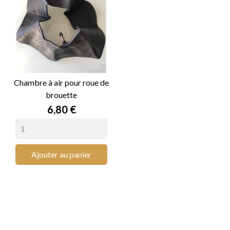
Chambre à air pour roue de
brouette
Prix
6,80 €
Ajouter au panier