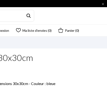

nexion
Ma liste d'envies (
0
)
Panier
(0)
e 30x30cm
imensions 30x30cm - Couleur : bleue