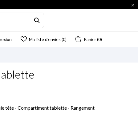

nexion
Ma liste d'envies (
0
)
Panier
(0)
tablette
puie tête - Compartiment tablette - Rangement