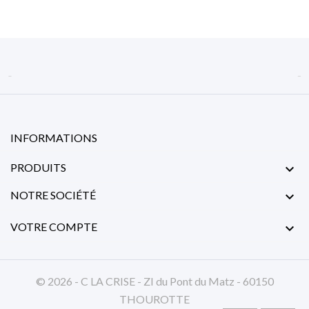


INFORMATIONS
PRODUITS

NOTRE SOCIÉTÉ

VOTRE COMPTE

© 2026 - C LA CRISE - ZI du Pont du Matz - 60150
THOUROTTE