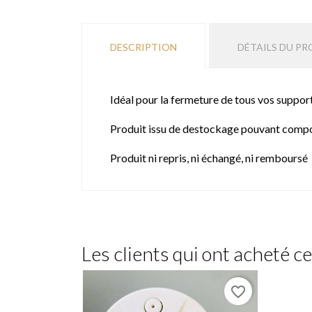
DESCRIPTION
DÉTAILS DU PR
Idéal pour la fermeture de tous vos suppor
Produit issu de destockage pouvant compo
Produit ni repris, ni échangé, ni remboursé
Les clients qui ont acheté c
favorite_border