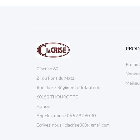

PROD
Promot
Clacrise 60
Nouvea
ZI du Pont du Matz
Meille
Rue du 57 Régiment d'Infanterie
60150 THOUROTTE
France
Appelez-nous :
06 59 92 60 40
Écrivez-nous :
clacrise060@gmail.com