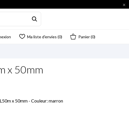

nexion
Ma liste d'envies (
0
)
Panier
(0)
0m x 50mm
: L50m x 50mm - Couleur: marron