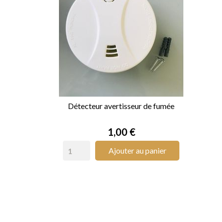
Détecteur avertisseur de fumée

APERÇU RAPIDE
Prix
1,00 €
Ajouter au panier