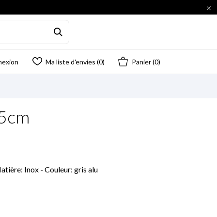

nexion
Ma liste d'envies (
0
)
Panier
(0)
.5cm
ière: Inox - Couleur: gris alu