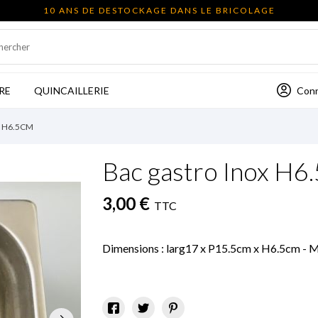
10 ANS DE DESTOCKAGE DANS LE BRICOLAGE
Con
RE
QUINCAILLERIE
 H6.5CM
Bac gastro Inox H6
3,00 €
TTC
Dimensions : larg17 x P15.5cm x H6.5cm - Mat