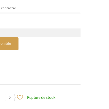
 contacter.
ponible
Rupture de stock
0