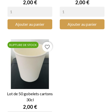
Prix
Prix
2,00 €
2,00 €
Ajouter au panier
Ajouter au panier
RUPTURE DE STOCK
favorite_border
Lot de 50 gobelets cartons
30cl
Prix
2,00 €