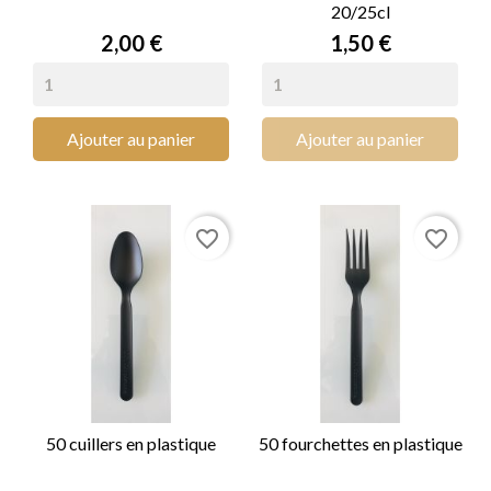
20/25cl
Prix
Prix
2,00 €
1,50 €
Ajouter au panier
Ajouter au panier
favorite_border
favorite_border
50 cuillers en plastique
50 fourchettes en plastique