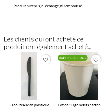
Produit ni repris, ni échangé, ni remboursé
Les clients qui ont acheté ce
produit ont également acheté...
RUPTURE DE STOCK
favorite_border
favorite_border
50 couteaux en plastique
Lot de 50 gobelets carton