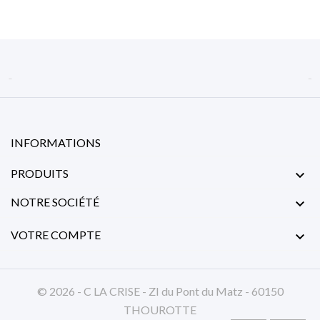


INFORMATIONS
PRODUITS

NOTRE SOCIÉTÉ

VOTRE COMPTE

© 2026 - C LA CRISE - ZI du Pont du Matz - 60150
THOUROTTE