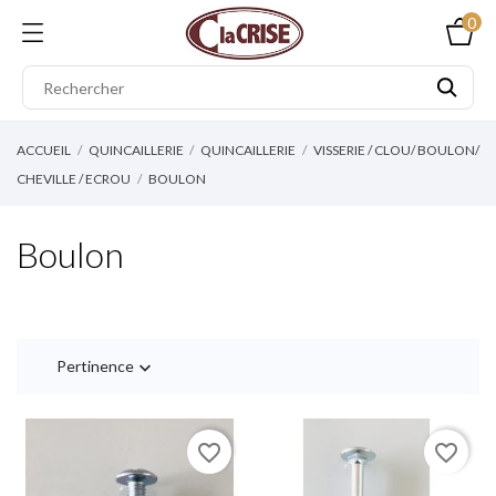
0
ACCUEIL
QUINCAILLERIE
QUINCAILLERIE
VISSERIE / CLOU/ BOULON/
CHEVILLE / ECROU
BOULON
Boulon
Pertinence

favorite_border
favorite_border