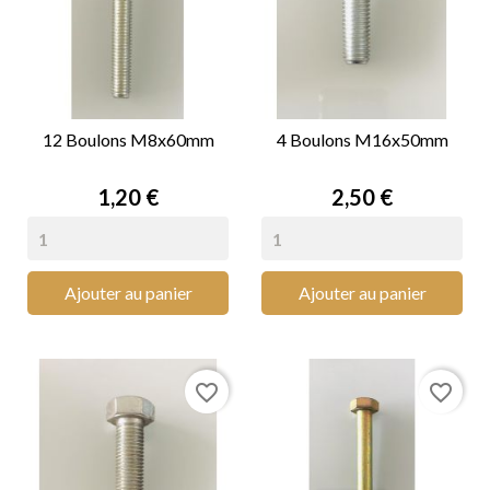
12 Boulons M8x60mm
4 Boulons M16x50mm
Prix
Prix
1,20 €
2,50 €
Ajouter au panier
Ajouter au panier
favorite_border
favorite_border