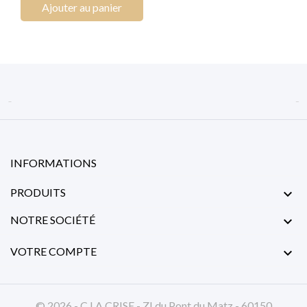
Ajouter au panier


INFORMATIONS
PRODUITS

NOTRE SOCIÉTÉ

VOTRE COMPTE

© 2026 - C LA CRISE - ZI du Pont du Matz - 60150