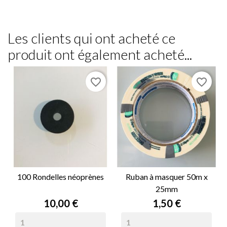
Les clients qui ont acheté ce
produit ont également acheté...
favorite_border
favorite_border
100 Rondelles néoprènes
Ruban à masquer 50m x
25mm
Prix
Prix
10,00 €
1,50 €