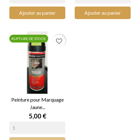
Ajouter au panier
Ajouter au panier
RUPTURE DE STOCK
favorite_border
Peinture pour Marquage
Jaune...
Prix
5,00 €