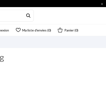

nexion
Ma liste d'envies (
0
)
Panier
(0)
g