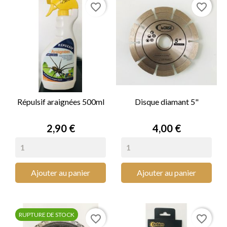
favorite_border
favorite_border
Répulsif araignées 500ml
Disque diamant 5"
Prix
Prix
2,90 €
4,00 €
Ajouter au panier
Ajouter au panier
RUPTURE DE STOCK
favorite_border
favorite_border