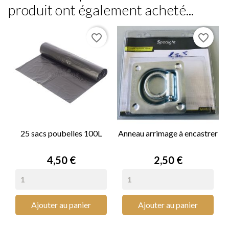
produit ont également acheté...
favorite_border
favorite_border
25 sacs poubelles 100L
Anneau arrimage à encastrer
Prix
Prix
4,50 €
2,50 €
Ajouter au panier
Ajouter au panier