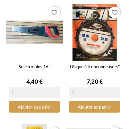
favorite_border
favorite_border
Scie à mains 16"
Disque à tronconneuse 5"
Prix
Prix
4,40 €
7,20 €
Ajouter au panier
Ajouter au panier