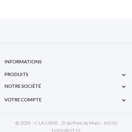


INFORMATIONS
PRODUITS

NOTRE SOCIÉTÉ

VOTRE COMPTE

© 2026 - C LA CRISE - ZI du Pont du Matz - 60150
THOUROTTE