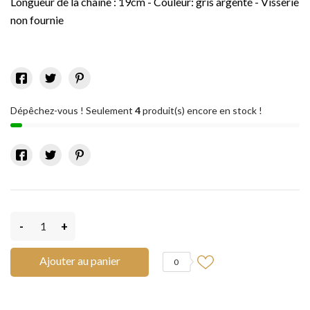
Longueur de la chaîne : 19cm - Couleur: gris argenté - Visserie
non fournie
Dépêchez-vous ! Seulement
4
produit(s) encore en stock !
-
+
Ajouter au panier
0