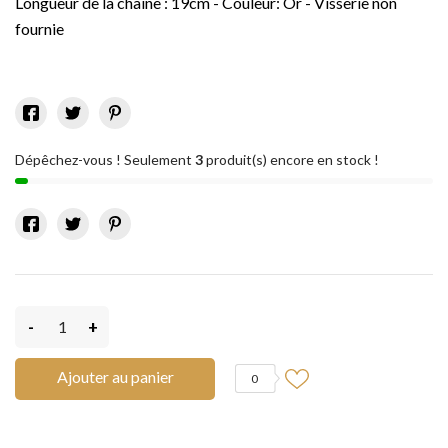
Longueur de la chaîne : 19cm - Couleur: Or - Visserie non
fournie
Dépêchez-vous ! Seulement
3
produit(s) encore en stock !
-
+
Ajouter au panier
0