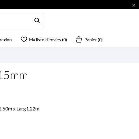

nexion
Ma liste d'envies (
0
)
Panier
(0)
p 15mm
L2.50m x Larg1.22m