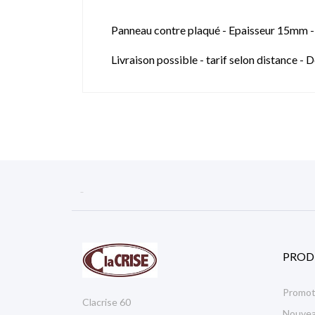
Panneau contre plaqué - Epaisseur 15mm - C
Livraison possible - tarif selon distance 

PROD
Promot
Clacrise 60
Nouvea