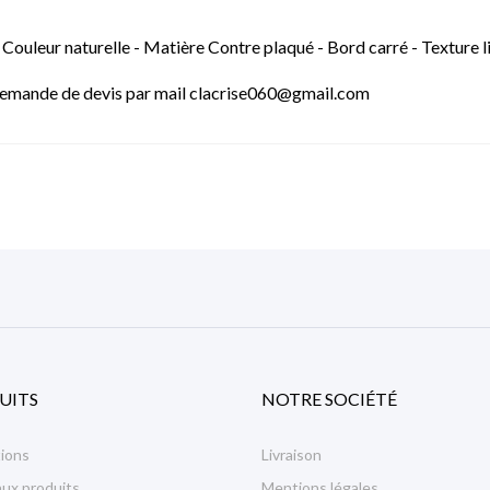
ouleur naturelle - Matière Contre plaqué - Bord carré - Texture li
- Demande de devis par mail clacrise060@gmail.com
UITS
NOTRE SOCIÉTÉ
ions
Livraison
ux produits
Mentions légales