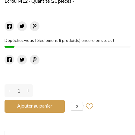
Ecrou M12 - Quantité :20 pièces -
Dépêchez-vous ! Seulement
8
produit(s) encore en stock !
-
+
Ajouter au panier
0