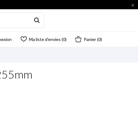

nexion
Ma liste d'envies (
0
)
Panier
(0)
x255mm