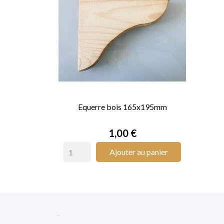
Equerre bois 165x195mm

APERÇU RAPIDE
Prix
1,00 €
Ajouter au panier
