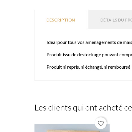
DESCRIPTION
DÉTAILS DU PR
Idéal pour tous vos aménagements de mai
Produit issu de destockage pouvant compo
Produit ni repris, ni échangé, ni remboursé
Les clients qui ont acheté c
favorite_border