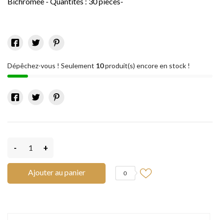
Bichromée - Quantités : 30 pièces-
Dépêchez-vous ! Seulement
10
produit(s) encore en stock !
-
+
Ajouter au panier
0