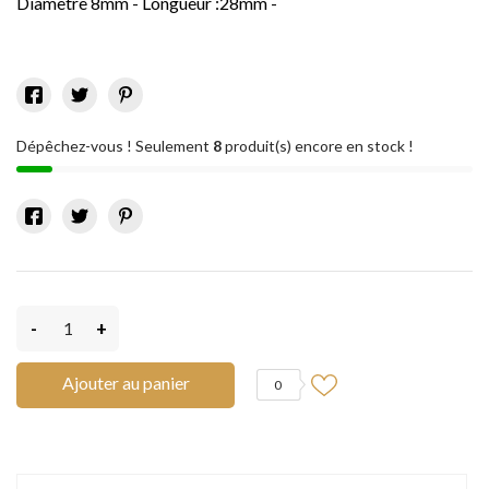
Diamètre 8mm - Longueur :28mm -
Dépêchez-vous ! Seulement
8
produit(s) encore en stock !
-
+
Ajouter au panier
0