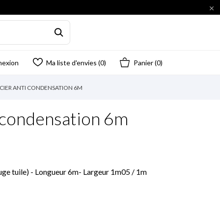

nexion
Ma liste d'envies (
0
)
Panier
(0)
CIER ANTI CONDENSATION 6M
i condensation 6m
rouge tuile) - Longueur 6m- Largeur 1m05 / 1m