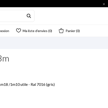

nexion
Ma liste d'envies (
0
)
Panier
(0)
 3m
1m18 /1m10 utile - Ral 7016 (gris)