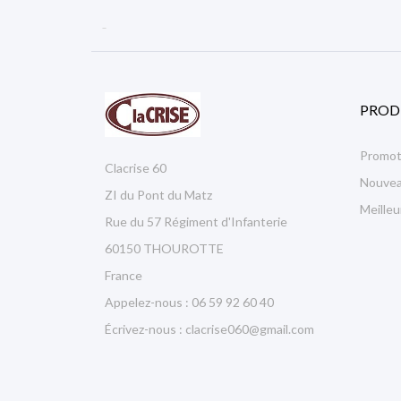

PROD
Promot
Clacrise 60
Nouvea
ZI du Pont du Matz
Meille
Rue du 57 Régiment d'Infanterie
60150 THOUROTTE
France
Appelez-nous :
06 59 92 60 40
Écrivez-nous :
clacrise060@gmail.com