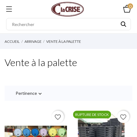
0
ACCUEIL
ARRIVAGE
VENTE À LA PALETTE
Vente à la palette
Pertinence

RUPTURE DE STOCK
favorite_border
favorite_border