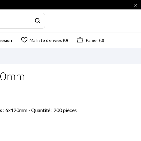

nexion
Ma liste d'envies (
0
)
Panier
(0)
120mm
ns : 6x120mm - Quantité : 200 pièces